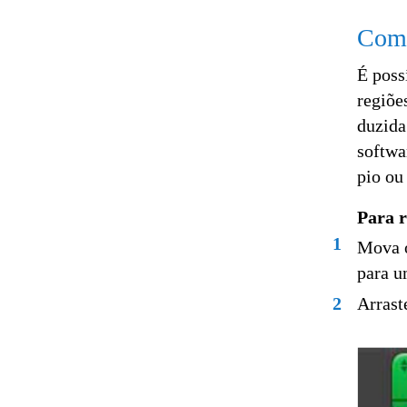
Como
É poss
regiõe
duzida
softwa
pio ou
Para 
1
Mova o
para u
2
Arrast