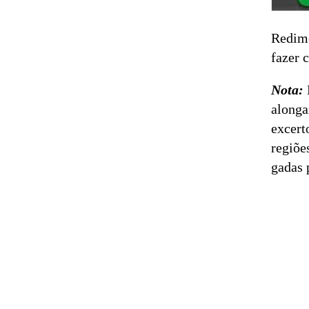
Redime
fazer 
Nota:
alonga
excert
regiõe
gadas 