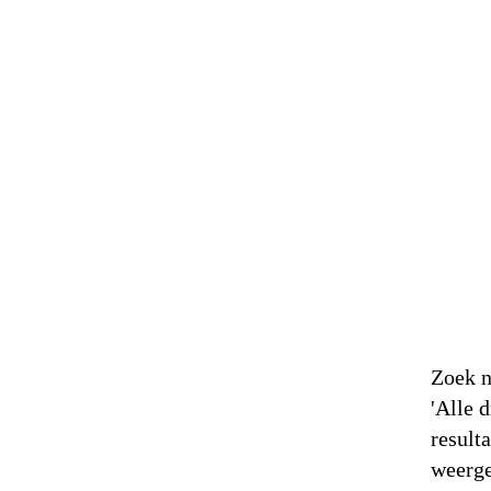
Zoek n
'Alle 
result
weerg