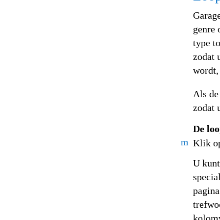
Garage
genre 
type t
zodat 
wordt,
Als de
zodat 
De lo
m
Klik o
U kunt
specia
pagina
trefwo
kolomw