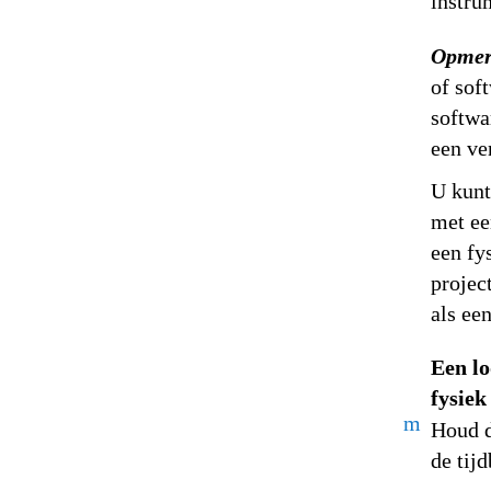
instru
Opmer
of sof
softwa
een ve
U kunt
met ee
een fy
projec
als ee
Een lo
fysiek
m
Houd d
de tijd