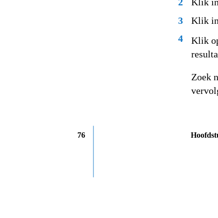
2
Klik i
3
Klik i
4
Klik o
resulta
Zoek n
vervol
76
Hoofdst