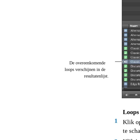
De overeenkomende
loops verschijnen in de
resultatenlijst.
Loops
1
Klik o
te sch