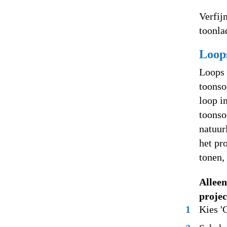
Verfij
toonla
Loops
Loops 
toonso
loop i
toonso
natuur
het pr
tonen,
Alleen
projec
1
Kies '