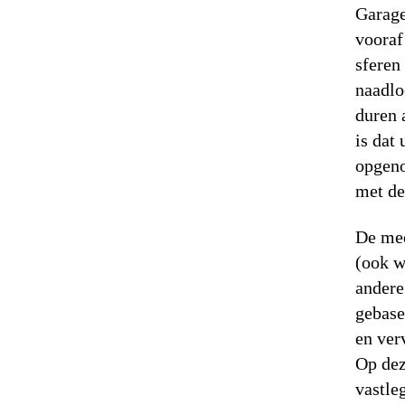
Garage
vooraf
sferen
naadlo
duren 
is dat
opgeno
met de
De mee
(ook w
andere
gebase
en ver
Op dez
vastle