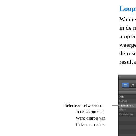
Loop
Wannee
in de 
u op e
weerge
de res
resulta
Selecteer trefwoorden
in de kolommen.
Werk daarbij van
links naar rechts.