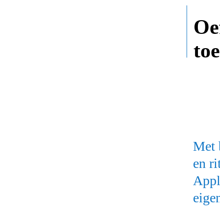
Oe
to
Met 
en r
Appl
eige