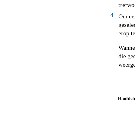
trefwo
4
Om een
gesele
erop t
Wannee
die ge
weerg
Hoofdst