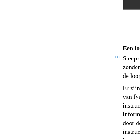
Een lo
m
Sleep 
zonder
de loo
Er zij
van fy
instru
inform
door d
instru