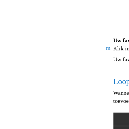
Uw fa
m
Klik i
Uw fav
Loop
Wannee
toevoe