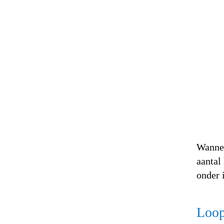
Wannee
aantal
onder 
Loop