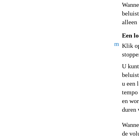
Wannee
beluis
alleen
Een lo
m
Klik o
stoppe
U kunt
beluis
u een 
tempo 
en wor
duren 
Wannee
de vol