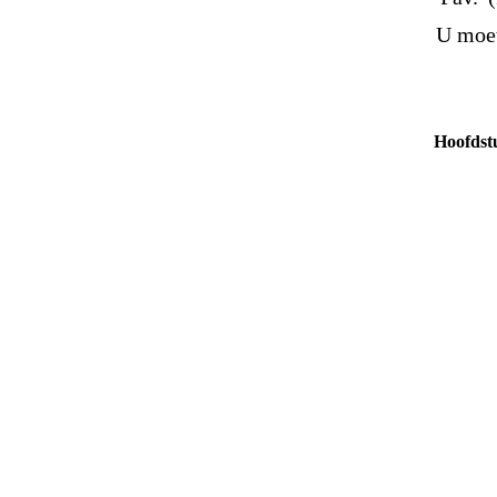
U moet
Hoofdst