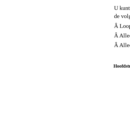
U kunt
de vol
Â Loo
Â Alle
Â Alle
Hoofdst