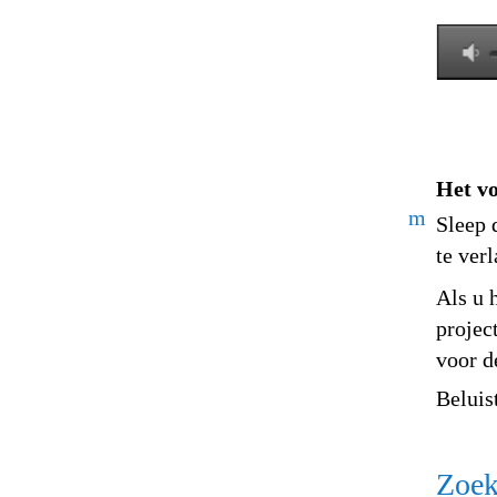
Het vo
m
Sleep 
te ver
Als u 
projec
voor d
Beluis
Zoek