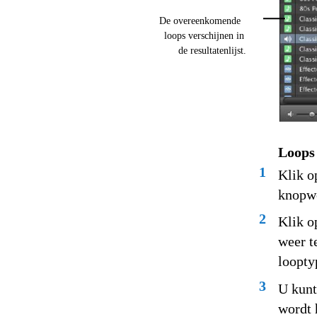
De overeenkomende
loops verschijnen in
de resultatenlijst.
Loops
1
Klik o
knopwe
2
Klik o
weer t
loopty
3
U kunt
wordt 