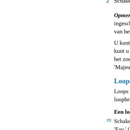
2
Schake
Opmer
ingesc
van he
U kunt
kunt u
het zo
'Majeu
Loops
Loops 
loopbr
Een lo
m
Schake
'Fav.' 