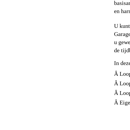
basisa
en har
U kunt
Garage
u gewe
de tij
In dez
Â Loop
Â Loop
Â Loop
Â Eig