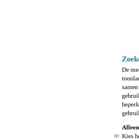
Zoeke
De mee
toonla
samen 
gebrui
beperk
gebrui
Alleen
m
Kies h