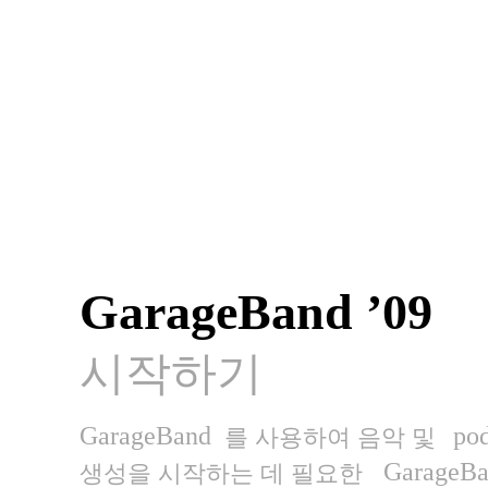
GarageBand ’09
시작하기
GarageBand
pod
를 사용하여 음악 및
GarageB
생성을 시작하는 데 필요한