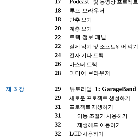
17
Podcast
및 동영상 프로젝트
18
루프 브라우저
18
단추 보기
20
계층 보기
22
트랙 정보 패널
22
실제 악기 및 소프트웨어 악기
24
전자 기타 트랙
26
마스터 트랙
28
미디어 브라우저
3
29
1: GarageBand
제
장
튜토리얼
29
새로운 프로젝트 생성하기
31
프로젝트 재생하기
31
이동 조절기 사용하기
32
재생헤드 이동하기
32
LCD
사용하기