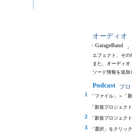
オーディオ
GarageBand
「
」
エフェクト、その
また、オーディオ
ソード情報を追加
Podcast
プロ
1
「ファイル」＞「
「新規プロジェク
2
「新規プロジェク
3
「選択」をクリッ