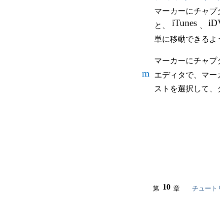
マーカーにチャプ
iTunes
iD
と、
、
単に移動できるよ
マーカーにチャプ
m
エディタで、マー
ストを選択して、
10
第
章
チュート