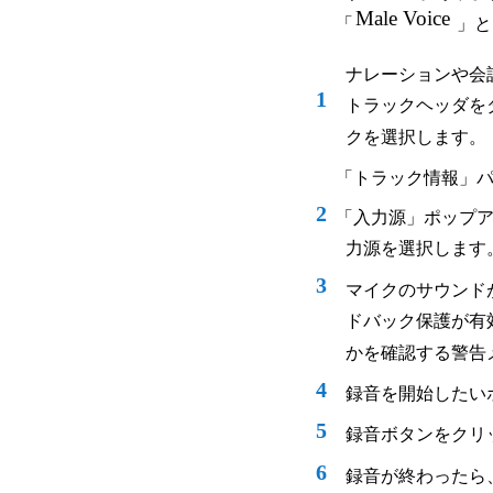
Male Voice
「
」と
ナレーションや会
1
トラックヘッダを
クを選択します。
「トラック情報」
2
「入力源」ポップ
力源を選択します
3
マイクのサウンド
ドバック保護が有
かを確認する警告
4
録音を開始したい
5
録音ボタンをクリ
6
録音が終わったら