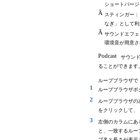
ショートバージ
Â
スティンガー：
なぎ」として利
Â
サウンドエフェ
環境音が用意さ
Podcast
サウン
ることができます
ループブラウザで
1
ループブラウザボ
2
ループブラウザの
をクリックして、
3
左側のカラムにあ
と、一致するルー
プ名と長さが表示