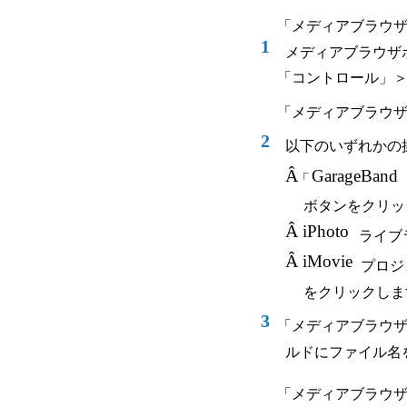
「メディアブラウ
1
メディアブラウザ
「コントロール」
「メディアブラウ
2
以下のいずれかの
Â
GarageBand
「
ボタンをクリッ
Â
iPhoto
ライブ
Â
iMovie
プロジ
をクリックしま
3
「メディアブラウ
ルドにファイル名
「メディアブラウ