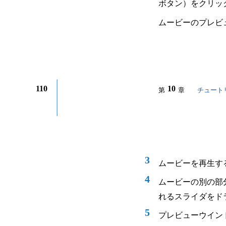
ボタン）をクリッ
ムービーのプレビ
110
10
第
章
チュート
3
ムービーを再生す
4
ムービーの別の部
れるスライダをド
5
プレビューウイン