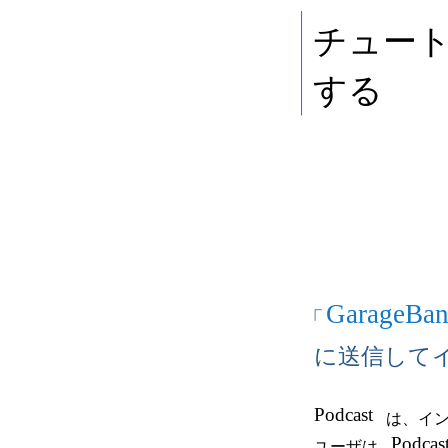
チュー
する
GarageBa
「
に送信して
Podcast
は、イ
Podcas
ユーザは