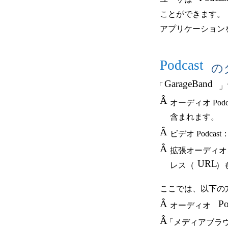
ことができます。
アプリケーション
Podcast
の
GarageBand
「
」
Â
オーディオ P
含まれます。
Â
ビデオ Podc
Â
拡張オーディオ P
URL
レス（
）
ここでは、以下の
Â
Po
オーディオ
Â
「メディアブラ