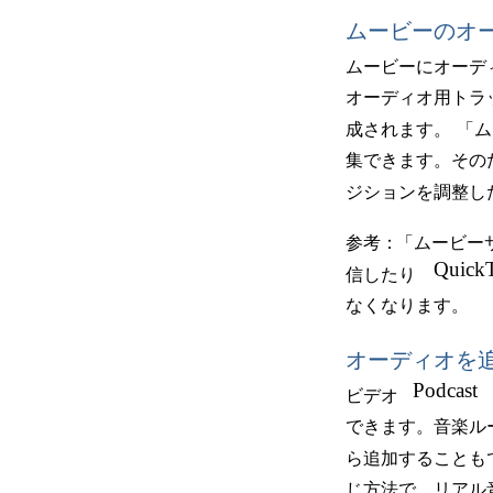
ムービーのオ
ムービーにオーデ
オーディオ用トラ
成されます。
「ム
集できます。その
ジションを調整し
参考：
「ムービー
Quick
信したり
なくなります。
オーディオを
Podcast
ビデオ
できます。音楽ル
ら追加することも
じ方法で、リアル