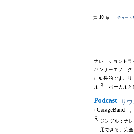
10
第
章
チュート
ナレーショントラ
ハンサーエフェク
に効果的です。リ
3
ル
：ボーカルと
Podcast
サウ
GarageBand
「
」
Â
ジングル：ナレ
用できる、完全