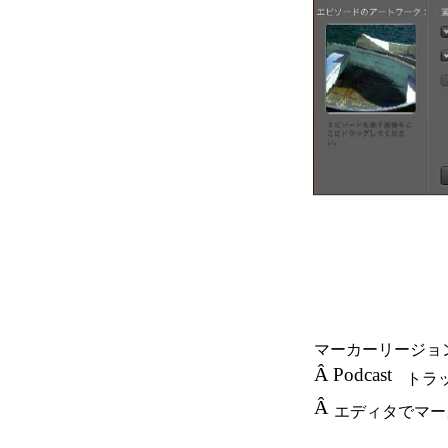
マーカーリージョ
Â
Podcast
トラ
Â
エディタでマー