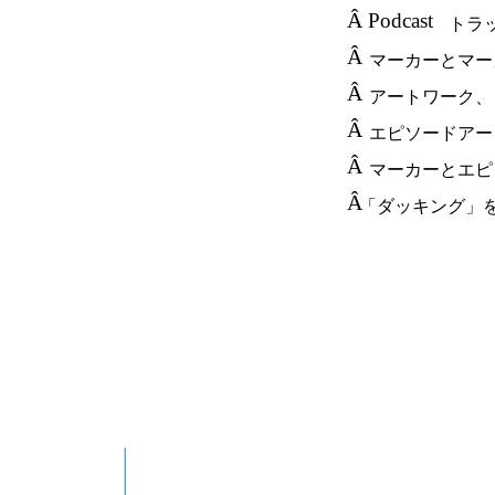
Â
Podcast
トラ
Â
マーカーとマー
Â
アートワーク、
Â
エピソードアー
Â
マーカーとエピ
Â
「ダッキング」