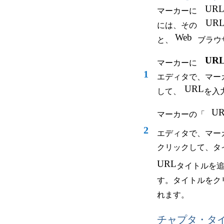
UR
マーカーに
UR
には、その
Web
と、
ブラウ
UR
マーカーに
1
エディタで、マー
URL
して、
を入
U
マーカーの「
2
エディタで、マー
クリックして、タ
URL
タイトルを
す。タイトルをク
れます。
チャプタ・タ