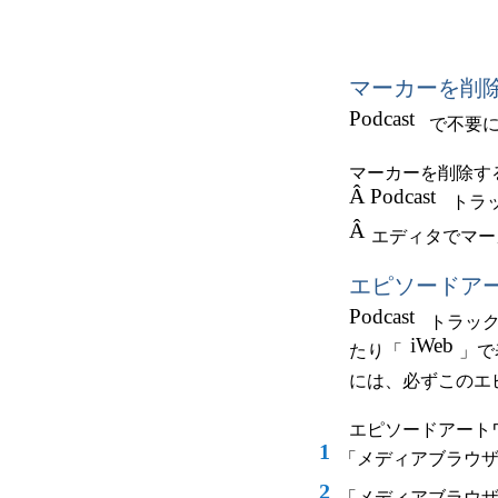
マーカーを削
Podcast
で不要
マーカーを削除す
Â
Podcast
トラ
Â
エディタでマー
エピソードア
Podcast
トラッ
iWeb
たり「
」で
には、必ずこのエ
エピソードアート
1
「メディアブラウ
2
「メディアブラウ