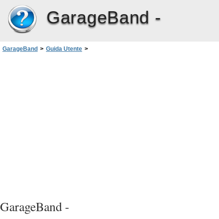
GarageBand -
GarageBand
>
Guida Utente
>
Tutorial 4: Riprodurre e registrare strumenti software
>
Visualizzare le note e i nomi degli accordi mentre suoni
GarageBand -