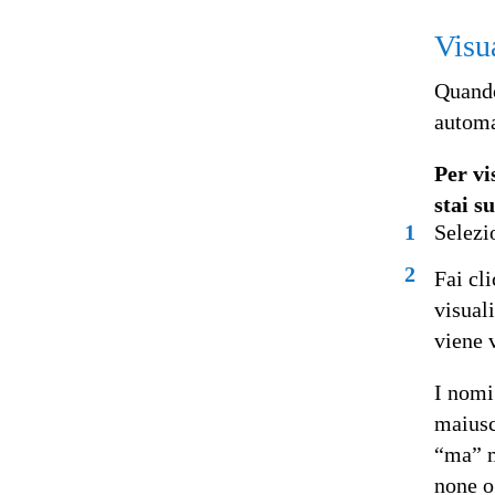
Visu
Quando
automa
Per vi
stai s
1
Selezi
2
Fai cl
visual
viene 
I nomi
maiusc
“ma” m
none o