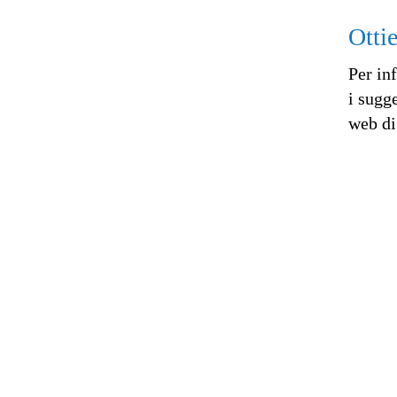
Otti
Per in
i sugge
web di