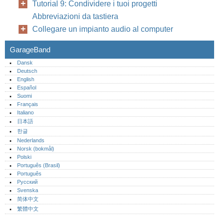
Tutorial 9: Condividere i tuoi progetti
Abbreviazioni da tastiera
Collegare un impianto audio al computer
GarageBand
Dansk
Deutsch
8
English
Español
Suomi
Français
Italiano
日本語
한글
Nederlands
Norsk (bokmål)‎
Polski
Português (Brasil)
Português‎
Русский
Svenska
简体中文
繁體中文