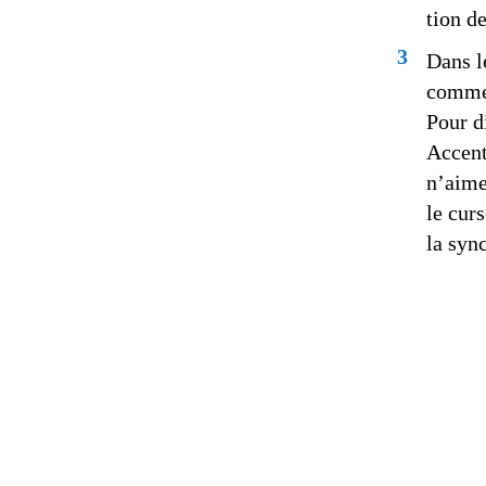
tion de
3
Dans l
comme 
Pour d
Accent
n’aime
le cur
la syn