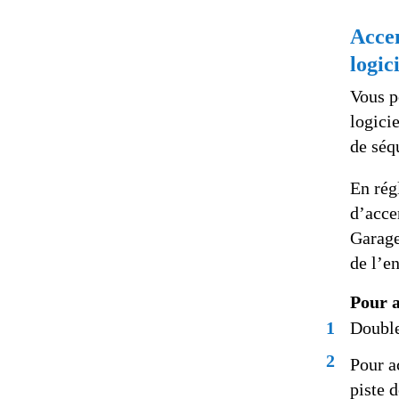
Accen
logic
Vous p
logici
de séq
En rég
d’acce
Garage
de l’e
Pour a
1
Double
2
Pour a
piste 